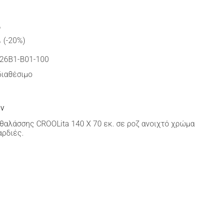
€
(-20%)
26B1-B01-100
διαθέσιμο
ών
αλάσσης CROOLita 140 Χ 70 εκ. σε ροζ ανοιχτό χρώμα
αρδιές.