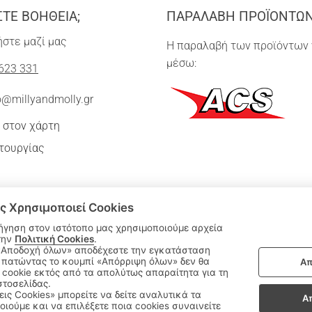
ΣΤΕ ΒΟΗΘΕΙΑ;
ΠΑΡΑΛΑΒΗ ΠΡΟΪΟΝΤΩ
στε μαζί μας
Η παραλαβή των προϊόντων 
μέσω:
623 331
o@millyandmolly.gr
 στον χάρτη
τουργίας
ς Χρησιμοποιεί Cookies
ήγηση στον ιστότοπο μας χρησιμοποιούμε αρχεία
την
Πολιτική Cookies
.
 πατώντας το κουμπί «Απόρριψη όλων» δεν θα
Απ
|
cookie εκτός από τα απολύτως απαραίτητα για τη
ΑΚΟΛΟΥΘΗΣΤΕ ΜΑΣ:
στοσελίδας.
εις Cookies» μπορείτε να δείτε αναλυτικά τα
Α
οιούμε και να επιλέξετε ποια cookies συναινείτε