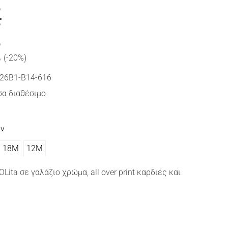
€
€
(-20%)
26B1-B14-616
α διαθέσιμο
ών
18Μ
12Μ
ta σε γαλάζιο χρώμα, all over print καρδιές και