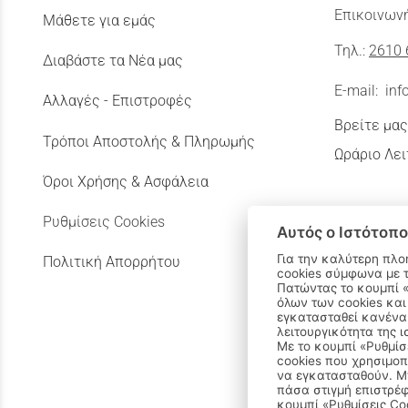
Επικοινωνή
Μάθετε για εμάς
Τηλ.:
2610 
Διαβάστε τα Νέα μας
E-mail:
inf
Αλλαγές - Επιστροφές
Βρείτε μας
Τρόποι Αποστολής & Πληρωμής
Ωράριο Λει
Όροι Χρήσης & Ασφάλεια
Ρυθμίσεις Cookies
Αυτός ο Ιστότοπο
Για την καλύτερη πλο
Πολιτική Απορρήτου
cookies σύμφωνα με 
Πατώντας το κουμπί «Αποδοχή όλων» αποδέχεστε την εγκατάσταση
όλων των cookies και
εγκατασταθεί κανένα 
λειτουργικότητα της ι
Με το κουμπί «Ρυθμίσ
cookies που χρησιμοπ
να εγκατασταθούν. Μπ
πάσα στιγμή επιστρέφ
κουμπί «Ρυθμίσεις Co