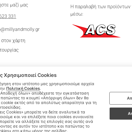
στε μαζί μας
Η παραλαβή των προϊόντων 
μέσω:
623 331
o@millyandmolly.gr
 στον χάρτη
τουργίας
ς Χρησιμοποιεί Cookies
ήγηση στον ιστότοπο μας χρησιμοποιούμε αρχεία
την
Πολιτική Cookies
.
 πατώντας το κουμπί «Απόρριψη όλων» δεν θα
Απ
|
cookie εκτός από τα απολύτως απαραίτητα για τη
ΑΚΟΛΟΥΘΗΣΤΕ ΜΑΣ:
στοσελίδας.
εις Cookies» μπορείτε να δείτε αναλυτικά τα
Α
οιούμε και να επιλέξετε ποια cookies συναινείτε
Sitemap
/
Login
ορείτε να αλλάξετε τις επιλογές σας αυτές ανά
οντας σε αυτόν τον ιστότοπο και πατώντας το
okies» στο κάτω μέρος της σελίδας.