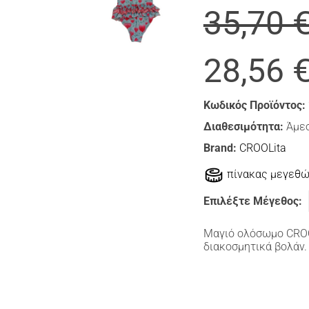
35,70 
28,56 
Κωδικός Προϊόντος:
Διαθεσιμότητα:
Άμεσ
Brand:
CROOLita
πίνακας μεγεθ
Επιλέξτε Μέγεθος:
Μαγιό ολόσωμο CROOLi
διακοσμητικά βολάν.