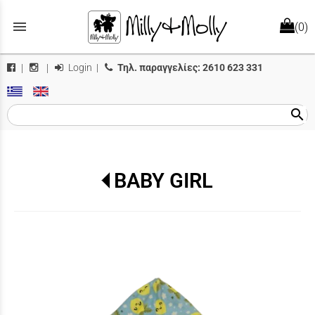
menu
(0)
Login
|
Τηλ. παραγγελίες:
2610 623 331
|
|
search
BABY GIRL