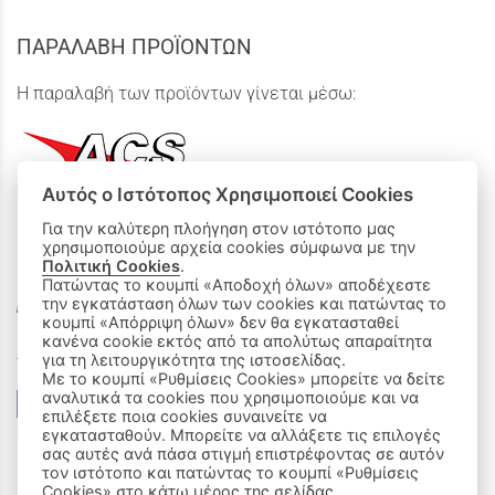
ΠΑΡΑΛΑΒΗ ΠΡΟΪΟΝΤΩΝ
Η παραλαβή των προϊόντων γίνεται μέσω:
Αυτός ο Ιστότοπος Χρησιμοποιεί Cookies
Για την καλύτερη πλοήγηση στον ιστότοπο μας
χρησιμοποιούμε αρχεία cookies σύμφωνα με την
ΟΙ ΑΓΟΡΕΣ ΜΟΥ
Πολιτική Cookies
.
Πατώντας το κουμπί «Αποδοχή όλων» αποδέχεστε
την εγκατάσταση όλων των cookies και πατώντας το
Καλάθι Αγορών
κουμπί «Απόρριψη όλων» δεν θα εγκατασταθεί
κανένα cookie εκτός από τα απολύτως απαραίτητα
Δεχόμαστε όλες τις πιστωτικές κάρτες:
για τη λειτουργικότητα της ιστοσελίδας.
Με το κουμπί «Ρυθμίσεις Cookies» μπορείτε να δείτε
αναλυτικά τα cookies που χρησιμοποιούμε και να
επιλέξετε ποια cookies συναινείτε να
εγκατασταθούν. Μπορείτε να αλλάξετε τις επιλογές
σας αυτές ανά πάσα στιγμή επιστρέφοντας σε αυτόν
τον ιστότοπο και πατώντας το κουμπί «Ρυθμίσεις
Cookies» στο κάτω μέρος της σελίδας.