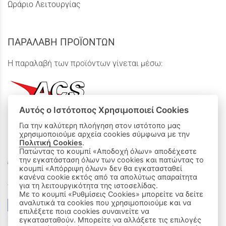
Ωράριο Λειτουργίας
ΠΑΡΑΛΑΒΗ ΠΡΟΪΟΝΤΩΝ
Η παραλαβή των προϊόντων γίνεται μέσω:
Αυτός ο Ιστότοπος Χρησιμοποιεί Cookies
Για την καλύτερη πλοήγηση στον ιστότοπο μας
χρησιμοποιούμε αρχεία cookies σύμφωνα με την
ΟΙ ΑΓΟΡΕΣ ΜΟΥ
Πολιτική Cookies
.
Πατώντας το κουμπί «Αποδοχή όλων» αποδέχεστε
Καλάθι Αγορών
την εγκατάσταση όλων των cookies και πατώντας το
κουμπί «Απόρριψη όλων» δεν θα εγκατασταθεί
κανένα cookie εκτός από τα απολύτως απαραίτητα
Δεχόμαστε όλες τις πιστωτικές κάρτες:
για τη λειτουργικότητα της ιστοσελίδας.
Με το κουμπί «Ρυθμίσεις Cookies» μπορείτε να δείτε
αναλυτικά τα cookies που χρησιμοποιούμε και να
επιλέξετε ποια cookies συναινείτε να
εγκατασταθούν. Μπορείτε να αλλάξετε τις επιλογές