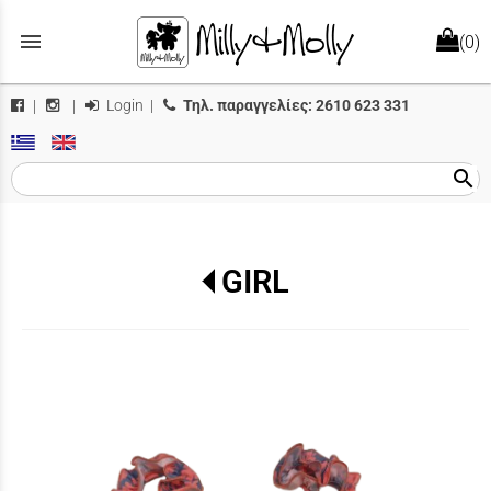
menu
(0)
Login
|
Τηλ. παραγγελίες:
2610 623 331
|
|
search
GIRL