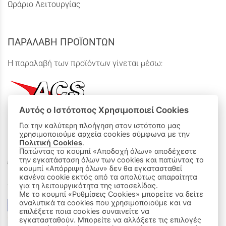
Ωράριο Λειτουργίας
ΠΑΡΑΛΑΒΗ ΠΡΟΪΟΝΤΩΝ
Η παραλαβή των προϊόντων γίνεται μέσω:
Αυτός ο Ιστότοπος Χρησιμοποιεί Cookies
Για την καλύτερη πλοήγηση στον ιστότοπο μας
χρησιμοποιούμε αρχεία cookies σύμφωνα με την
ΟΙ ΑΓΟΡΕΣ ΜΟΥ
Πολιτική Cookies
.
Πατώντας το κουμπί «Αποδοχή όλων» αποδέχεστε
Καλάθι Αγορών
την εγκατάσταση όλων των cookies και πατώντας το
κουμπί «Απόρριψη όλων» δεν θα εγκατασταθεί
κανένα cookie εκτός από τα απολύτως απαραίτητα
Δεχόμαστε όλες τις πιστωτικές κάρτες:
για τη λειτουργικότητα της ιστοσελίδας.
Με το κουμπί «Ρυθμίσεις Cookies» μπορείτε να δείτε
αναλυτικά τα cookies που χρησιμοποιούμε και να
επιλέξετε ποια cookies συναινείτε να
εγκατασταθούν. Μπορείτε να αλλάξετε τις επιλογές