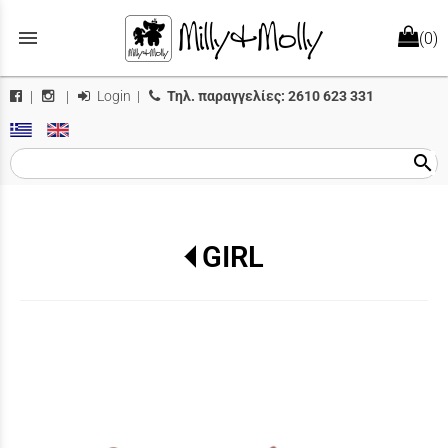
menu
(0)
Login
|
Τηλ. παραγγελίες:
2610 623 331
|
|
search
GIRL