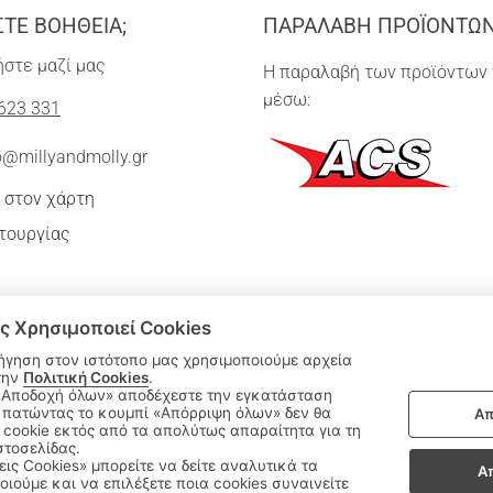
ΣΤΕ ΒΟΗΘΕΙΑ;
ΠΑΡΑΛΑΒΗ ΠΡΟΪΟΝΤΩ
στε μαζί μας
Η παραλαβή των προϊόντων 
μέσω:
623 331
o@millyandmolly.gr
 στον χάρτη
τουργίας
ς Χρησιμοποιεί Cookies
ήγηση στον ιστότοπο μας χρησιμοποιούμε αρχεία
την
Πολιτική Cookies
.
 πατώντας το κουμπί «Απόρριψη όλων» δεν θα
Απ
|
cookie εκτός από τα απολύτως απαραίτητα για τη
ΑΚΟΛΟΥΘΗΣΤΕ ΜΑΣ:
στοσελίδας.
εις Cookies» μπορείτε να δείτε αναλυτικά τα
Α
οιούμε και να επιλέξετε ποια cookies συναινείτε