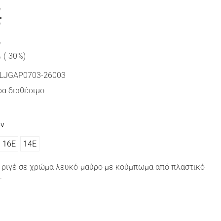
€
€
(-30%)
LJGAP0703-26003
α διαθέσιμο
ών
16Ε
14Ε
N ριγέ σε χρώμα λευκό-μαύρο με κούμπωμα από πλαστικό
.