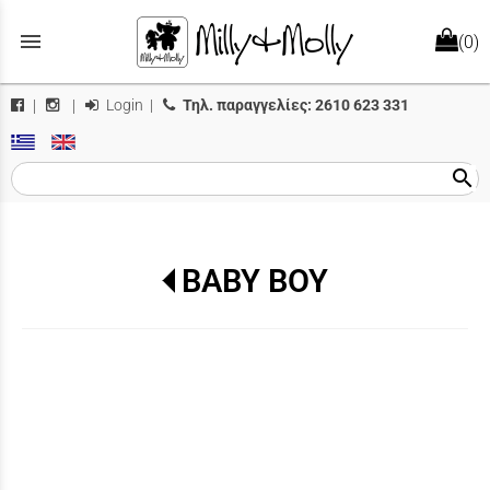
menu
(0)
Login
|
Τηλ. παραγγελίες:
2610 623 331
|
|
search
BABY BOY