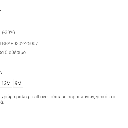
€
€
(-30%)
LBBAP0302-25007
α διαθέσιμο
ών
12Μ
9Μ
χρώμα μπλε με all over τύπωμα αεροπλάνων, γιακά και
ά.