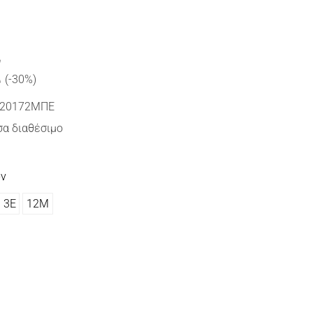
€
(-30%)
20172ΜΠΕ
α διαθέσιμο
ών
3Ε
12Μ