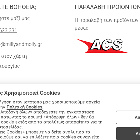
ΣΤΕ ΒΟΗΘΕΙΑ;
ΠΑΡΑΛΑΒΗ ΠΡΟΪΟΝΤΩ
στε μαζί μας
Η παραλαβή των προϊόντων 
μέσω:
623 331
o@millyandmolly.gr
 στον χάρτη
τουργίας
ς Χρησιμοποιεί Cookies
ήγηση στον ιστότοπο μας χρησιμοποιούμε αρχεία
την
Πολιτική Cookies
.
 πατώντας το κουμπί «Απόρριψη όλων» δεν θα
Απ
|
cookie εκτός από τα απολύτως απαραίτητα για τη
ΑΚΟΛΟΥΘΗΣΤΕ ΜΑΣ:
στοσελίδας.
εις Cookies» μπορείτε να δείτε αναλυτικά τα
Α
οιούμε και να επιλέξετε ποια cookies συναινείτε