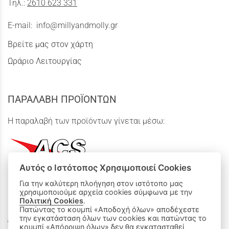
Τηλ.:
2610 623 331
E-mail:
info@millyandmolly.gr
Βρείτε μας στον χάρτη
Ωράριο Λειτουργίας
ΠΑΡΑΛΑΒΗ ΠΡΟΪΟΝΤΩΝ
Η παραλαβή των προϊόντων γίνεται μέσω:
Αυτός ο Ιστότοπος Χρησιμοποιεί Cookies
Για την καλύτερη πλοήγηση στον ιστότοπο μας
χρησιμοποιούμε αρχεία cookies σύμφωνα με την
ΟΙ ΑΓΟΡΕΣ ΜΟΥ
Πολιτική Cookies
.
Πατώντας το κουμπί «Αποδοχή όλων» αποδέχεστε
την εγκατάσταση όλων των cookies και πατώντας το
Καλάθι Αγορών
κουμπί «Απόρριψη όλων» δεν θα εγκατασταθεί