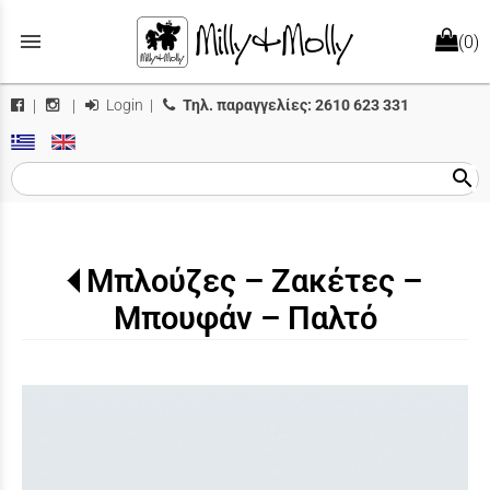
menu
(0)
Login
|
Τηλ. παραγγελίες:
2610 623 331
|
|
search
Μπλούζες – Ζακέτες –
Μπουφάν – Παλτό