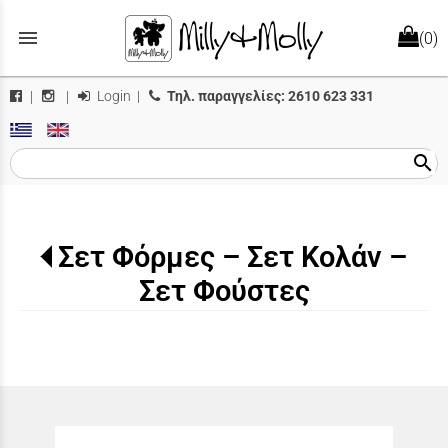
menu
(0)
Login
|
Τηλ. παραγγελίες:
2610 623 331
|
|
search
Σετ Φόρμες – Σετ Κολάν –
Σετ Φούστες