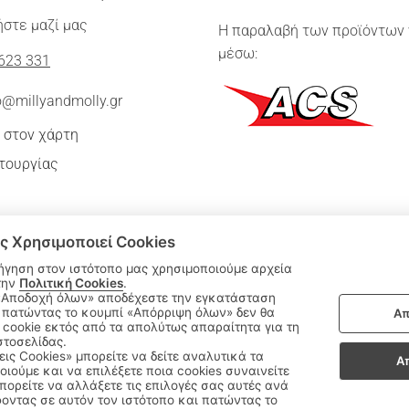
στε μαζί μας
Η παραλαβή των προϊόντων 
μέσω:
623 331
o@millyandmolly.gr
 στον χάρτη
τουργίας
ς Χρησιμοποιεί Cookies
ήγηση στον ιστότοπο μας χρησιμοποιούμε αρχεία
την
Πολιτική Cookies
.
 πατώντας το κουμπί «Απόρριψη όλων» δεν θα
Απ
|
cookie εκτός από τα απολύτως απαραίτητα για τη
ΑΚΟΛΟΥΘΗΣΤΕ ΜΑΣ:
στοσελίδας.
εις Cookies» μπορείτε να δείτε αναλυτικά τα
Α
οιούμε και να επιλέξετε ποια cookies συναινείτε
Sitemap
/
Login
ορείτε να αλλάξετε τις επιλογές σας αυτές ανά
οντας σε αυτόν τον ιστότοπο και πατώντας το