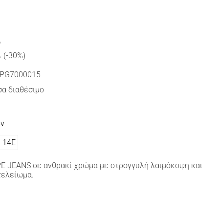
€
(-30%)
PG7000015
α διαθέσιμο
ών
14Ε
E JEANS σε ανθρακί χρώμα με στρογγυλή λαιμόκοψη και
τελείωμα.