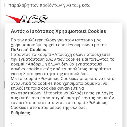
Η παραλαβή των προϊόντων γίνεται μέσω:
Αυτός ο Ιστότοπος Χρησιμοποιεί Cookies
Για την καλύτερη πλοήγηση στον ιστότοπο μας
χρησιμοποιούμε αρχεία cookies σύμφωνα με την
ΟΙ ΑΓΟΡΕΣ ΜΟΥ
Πολιτική Cookies
.
Πατώντας το κουμπί «Αποδοχή όλων» αποδέχεστε
την εγκατάσταση όλων των cookies και πατώντας το
Καλάθι Αγορών
κουμπί «Απόρριψη όλων» δεν θα εγκατασταθεί
κανένα cookie εκτός από τα απολύτως απαραίτητα
Δεχόμαστε όλες τις πιστωτικές κάρτες:
για τη λειτουργικότητα της ιστοσελίδας.
Με το κουμπί «Ρυθμίσεις Cookies» μπορείτε να δείτε
αναλυτικά τα cookies που χρησιμοποιούμε και να
επιλέξετε ποια cookies συναινείτε να
εγκατασταθούν. Μπορείτε να αλλάξετε τις επιλογές
σας αυτές ανά πάσα στιγμή επιστρέφοντας σε αυτόν
τον ιστότοπο και πατώντας το κουμπί «Ρυθμίσεις
Cookies» στο κάτω μέρος της σελίδας.
Ρυθμίσεις
|
ΑΚΟΛΟΥΘΗΣΤΕ ΜΑΣ: