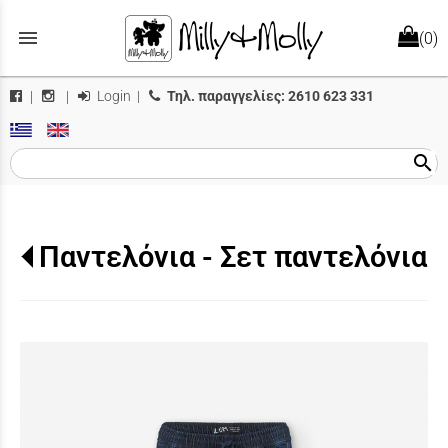
menu
(0)
Login
|
Τηλ. παραγγελίες:
2610 623 331
|
|
search
Παντελόνια - Σετ παντελόνια