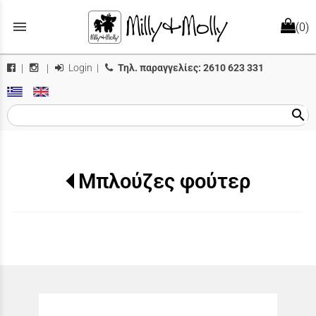
menu
(0)
Login
|
Τηλ. παραγγελίες:
2610 623 331
|
|
search
Μπλούζες φούτερ