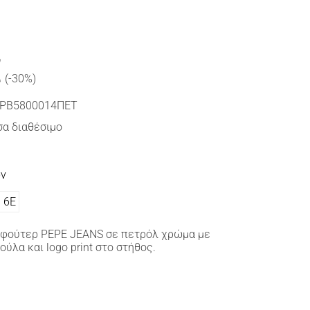
€
(-30%)
PB5800014ΠΕΤ
α διαθέσιμο
ών
6Ε
φούτερ PEPE JEANS σε πετρόλ χρώμα με
λα και logo print στο στήθος.