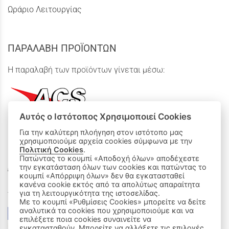
Ωράριο Λειτουργίας
ΠΑΡΑΛΑΒΗ ΠΡΟΪΟΝΤΩΝ
Η παραλαβή των προϊόντων γίνεται μέσω:
Αυτός ο Ιστότοπος Χρησιμοποιεί Cookies
Για την καλύτερη πλοήγηση στον ιστότοπο μας
χρησιμοποιούμε αρχεία cookies σύμφωνα με την
ΟΙ ΑΓΟΡΕΣ ΜΟΥ
Πολιτική Cookies
.
Πατώντας το κουμπί «Αποδοχή όλων» αποδέχεστε
την εγκατάσταση όλων των cookies και πατώντας το
Καλάθι Αγορών
κουμπί «Απόρριψη όλων» δεν θα εγκατασταθεί
κανένα cookie εκτός από τα απολύτως απαραίτητα
Δεχόμαστε όλες τις πιστωτικές κάρτες:
για τη λειτουργικότητα της ιστοσελίδας.
Με το κουμπί «Ρυθμίσεις Cookies» μπορείτε να δείτε
αναλυτικά τα cookies που χρησιμοποιούμε και να
επιλέξετε ποια cookies συναινείτε να
εγκατασταθούν. Μπορείτε να αλλάξετε τις επιλογές