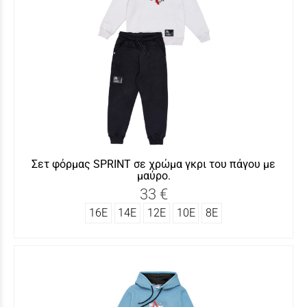
Σετ φόρμας SΡRINT σε χρώμα γκρι του πάγου με
μαύρο.
33 €
16Ε
14Ε
12Ε
10Ε
8Ε