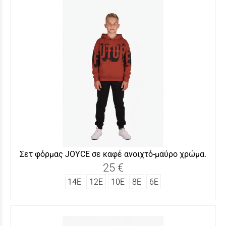
Σετ φόρμας JOYCΕ σε καφέ ανοιχτό-μαύρο χρώμα.
25 €
14Ε
12Ε
10Ε
8Ε
6Ε