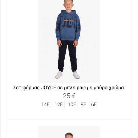
Σετ φόρμας JOYCΕ σε μπλε ραφ με μαύρο χρώμα.
25 €
14Ε
12Ε
10Ε
8Ε
6Ε