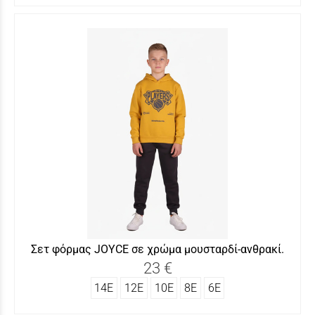
Σετ φόρμας JOYCΕ σε χρώμα μουσταρδί-ανθρακί.
23 €
14Ε
12Ε
10Ε
8Ε
6Ε