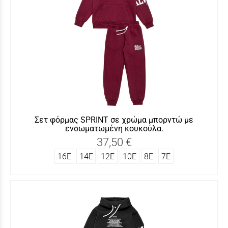
Σετ φόρμας SΡRINT σε χρώμα μπορντώ με
ενσωματωμένη κουκούλα.
37,50 €
16Ε
14Ε
12Ε
10Ε
8Ε
7Ε