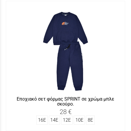
Εποχιακό σετ φόρμας SΡRINT σε χρώμα μπλε
σκούρο.
28 €
16Ε
14Ε
12Ε
10Ε
8Ε