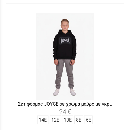
Σετ φόρμας JOΥCΕ σε χρώμα μαύρο με γκρι.
24 €
14Ε
12Ε
10Ε
8Ε
6Ε