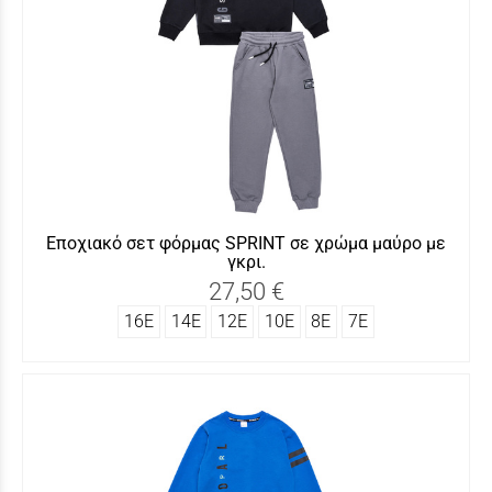
Εποχιακό σετ φόρμας SΡRINT σε χρώμα μαύρο με
γκρι.
27,50 €
16Ε
14Ε
12Ε
10Ε
8Ε
7Ε