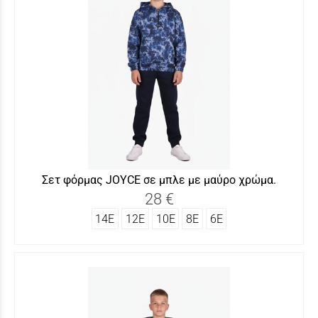
Σετ φόρμας JOYCΕ σε μπλε με μαύρο χρώμα.
28 €
14Ε
12Ε
10Ε
8Ε
6Ε