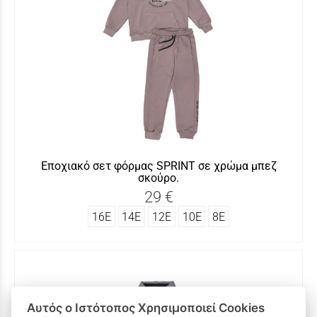
Εποχιακό σετ φόρμας SΡRINT σε χρώμα μπεζ
σκούρο.
29 €
16Ε
14Ε
12Ε
10Ε
8Ε
Αυτός ο Ιστότοπος Χρησιμοποιεί Cookies