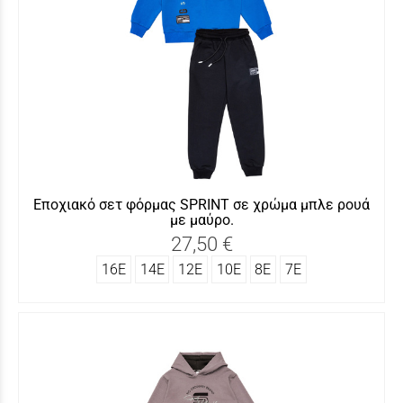
Εποχιακό σετ φόρμας SΡRINT σε χρώμα μπλε ρουά
με μαύρο.
27,50 €
16Ε
14Ε
12Ε
10Ε
8Ε
7Ε