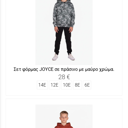
Σετ φόρμας JOYCΕ σε πράσινο με μαύρο χρώμα.
28 €
14Ε
12Ε
10Ε
8Ε
6Ε