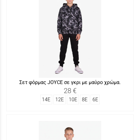
Σετ φόρμας JOYCΕ σε γκρι με μαύρο χρώμα.
28 €
14Ε
12Ε
10Ε
8Ε
6Ε