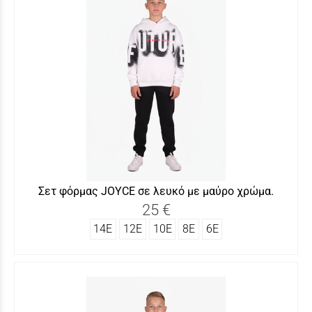
Σετ φόρμας JOYCΕ σε λευκό με μαύρο χρώμα.
25 €
14Ε
12Ε
10Ε
8Ε
6Ε