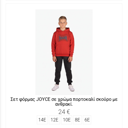
Σετ φόρμας JOYCΕ σε χρώμα πορτοκαλί σκούρο με
ανθρακί.
24 €
14Ε
12Ε
10Ε
8Ε
6Ε