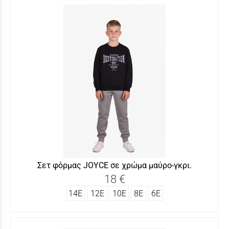
Σετ φόρμας JOYCΕ σε χρώμα μαύρο-γκρι.
18 €
14Ε
12Ε
10Ε
8Ε
6Ε