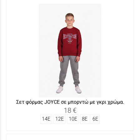
Σετ φόρμας JOYCΕ σε μπορντώ με γκρι χρώμα.
18 €
14Ε
12Ε
10Ε
8Ε
6Ε