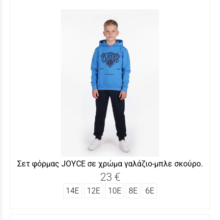
Σετ φόρμας JOYCΕ σε χρώμα γαλάζιο-μπλε σκούρο.
23 €
14Ε
12Ε
10Ε
8Ε
6Ε