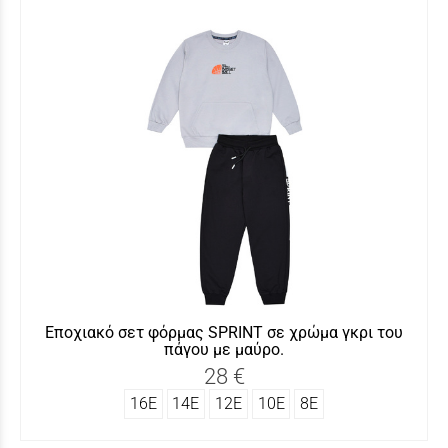
Εποχιακό σετ φόρμας SΡRINT σε χρώμα γκρι του
πάγου με μαύρο.
28 €
16Ε
14Ε
12Ε
10Ε
8Ε