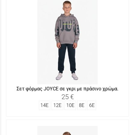
Σετ φόρμας JOYCΕ σε γκρι με πράσινο χρώμα.
25 €
14Ε
12Ε
10Ε
8Ε
6Ε