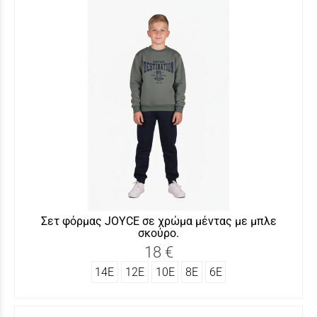
Σετ φόρμας JOYCΕ σε χρώμα μέντας με μπλε
σκούρο.
18 €
14Ε
12Ε
10Ε
8Ε
6Ε