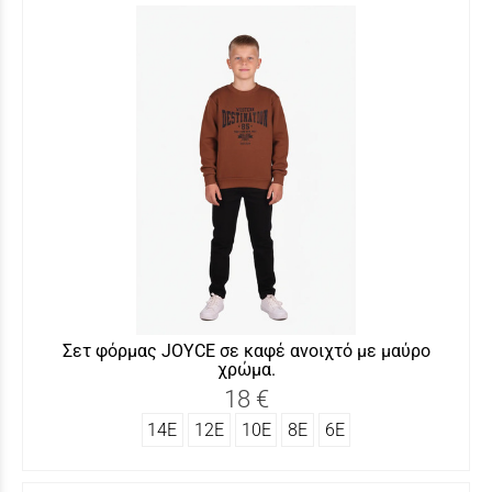
Σετ φόρμας JOYCΕ σε καφέ ανοιχτό με μαύρο
χρώμα.
18 €
14Ε
12Ε
10Ε
8Ε
6Ε