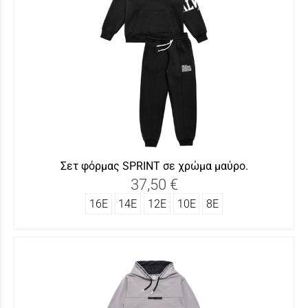
Σετ φόρμας SΡRINT σε χρώμα μαύρο.
37,50 €
16Ε
14Ε
12Ε
10Ε
8Ε