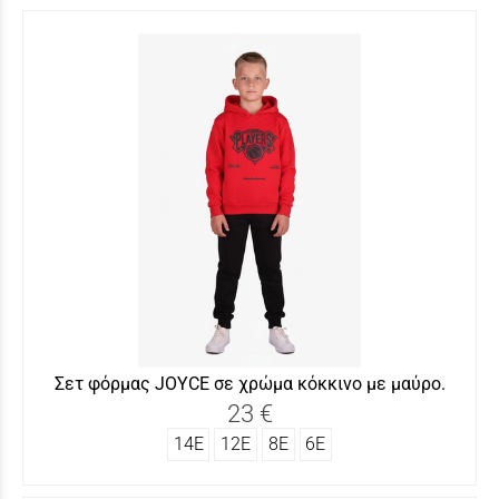
Σετ φόρμας JΟYCΕ σε χρώμα κόκκινο με μαύρο.
23 €
14Ε
12Ε
8Ε
6Ε