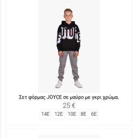
Σετ φόρμας JOYCΕ σε μαύρο με γκρι χρώμα.
25 €
14Ε
12Ε
10Ε
8Ε
6Ε