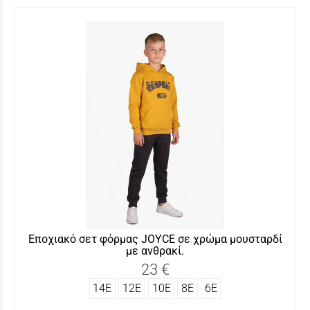
Εποχιακό σετ φόρμας JOYCE σε χρώμα μουσταρδί
με ανθρακί.
23 €
14Ε
12Ε
10Ε
8Ε
6Ε