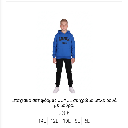
Εποχιακό σετ φόρμας JOYCE σε χρώμα μπλε ρουά
με μαύρο.
23 €
14Ε
12Ε
10Ε
8Ε
6Ε