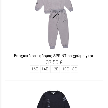
Εποχιακό σετ φόρμας SΡRINΤ σε χρώμα γκρι.
37,50 €
16Ε
14Ε
12Ε
10Ε
8Ε