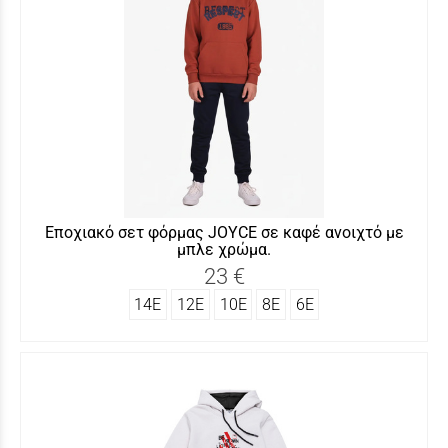
Εποχιακό σετ φόρμας JOYCE σε καφέ ανοιχτό με
μπλε χρώμα.
23 €
14Ε
12Ε
10Ε
8Ε
6Ε