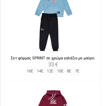
Σετ φόρμας SΡRINT σε χρώμα γαλάζιο με μαύρο.
33 €
16Ε
14Ε
12Ε
10Ε
8Ε
7Ε