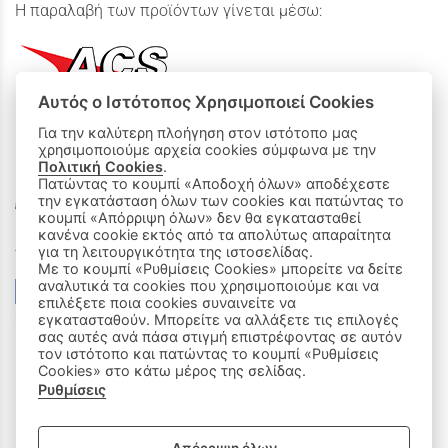
Η παραλαβή των προϊόντων γίνεται μέσω:
Αυτός ο Ιστότοπος Χρησιμοποιεί Cookies
Για την καλύτερη πλοήγηση στον ιστότοπο μας
χρησιμοποιούμε αρχεία cookies σύμφωνα με την
ΟΙ ΑΓΟΡΕΣ ΜΟΥ
Πολιτική Cookies
.
Πατώντας το κουμπί «Αποδοχή όλων» αποδέχεστε
την εγκατάσταση όλων των cookies και πατώντας το
Καλάθι Αγορών
κουμπί «Απόρριψη όλων» δεν θα εγκατασταθεί
κανένα cookie εκτός από τα απολύτως απαραίτητα
Δεχόμαστε όλες τις πιστωτικές κάρτες:
για τη λειτουργικότητα της ιστοσελίδας.
Με το κουμπί «Ρυθμίσεις Cookies» μπορείτε να δείτε
αναλυτικά τα cookies που χρησιμοποιούμε και να
επιλέξετε ποια cookies συναινείτε να
εγκατασταθούν. Μπορείτε να αλλάξετε τις επιλογές
σας αυτές ανά πάσα στιγμή επιστρέφοντας σε αυτόν
τον ιστότοπο και πατώντας το κουμπί «Ρυθμίσεις
Cookies» στο κάτω μέρος της σελίδας.
Ρυθμίσεις
|
ΑΚΟΛΟΥΘΗΣΤΕ ΜΑΣ: