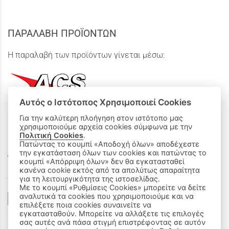
ΠΑΡΑΛΑΒΗ ΠΡΟΪΟΝΤΩΝ
Η παραλαβή των προϊόντων γίνεται μέσω:
Αυτός ο Ιστότοπος Χρησιμοποιεί Cookies
Για την καλύτερη πλοήγηση στον ιστότοπο μας
χρησιμοποιούμε αρχεία cookies σύμφωνα με την
ΟΙ ΑΓΟΡΕΣ ΜΟΥ
Πολιτική Cookies
.
Πατώντας το κουμπί «Αποδοχή όλων» αποδέχεστε
Καλάθι Αγορών
την εγκατάσταση όλων των cookies και πατώντας το
κουμπί «Απόρριψη όλων» δεν θα εγκατασταθεί
κανένα cookie εκτός από τα απολύτως απαραίτητα
Δεχόμαστε όλες τις πιστωτικές κάρτες:
για τη λειτουργικότητα της ιστοσελίδας.
Με το κουμπί «Ρυθμίσεις Cookies» μπορείτε να δείτε
αναλυτικά τα cookies που χρησιμοποιούμε και να
επιλέξετε ποια cookies συναινείτε να
εγκατασταθούν. Μπορείτε να αλλάξετε τις επιλογές
σας αυτές ανά πάσα στιγμή επιστρέφοντας σε αυτόν