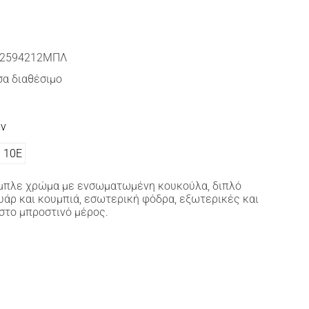
2594212ΜΠΛ
α διαθέσιμο
ών
10Ε
μπλε χρώμα με ενσωματωμένη κουκούλα, διπλό
άρ και κουμπιά, εσωτερική φόδρα, εξωτερικές και
στο μπροστινό μέρος.