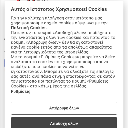
Αυτός ο Ιστότοπος Χρησιμοποιεί Cookies
Για την καλύτερη πλοήγηση στον ιστότοπο μας
χρησιμοποιούμε αρχεία cookies σύμφωνα με την
ΟΙ ΑΓΟΡΕΣ ΜΟΥ
Πολιτική Cookies
.
Πατώντας το κουμπί «Αποδοχή όλων» αποδέχεστε
Καλάθι Αγορών
την εγκατάσταση όλων των cookies και πατώντας το
κουμπί «Απόρριψη όλων» δεν θα εγκατασταθεί
κανένα cookie εκτός από τα απολύτως απαραίτητα
Δεχόμαστε όλες τις πιστωτικές κάρτες:
για τη λειτουργικότητα της ιστοσελίδας.
Με το κουμπί «Ρυθμίσεις Cookies» μπορείτε να δείτε
αναλυτικά τα cookies που χρησιμοποιούμε και να
επιλέξετε ποια cookies συναινείτε να
εγκατασταθούν. Μπορείτε να αλλάξετε τις επιλογές
σας αυτές ανά πάσα στιγμή επιστρέφοντας σε αυτόν
τον ιστότοπο και πατώντας το κουμπί «Ρυθμίσεις
Cookies» στο κάτω μέρος της σελίδας.
Ρυθμίσεις
|
ΑΚΟΛΟΥΘΗΣΤΕ ΜΑΣ:
Απόρριψη όλων
Sitemap
/
Login
Αποδοχή όλων