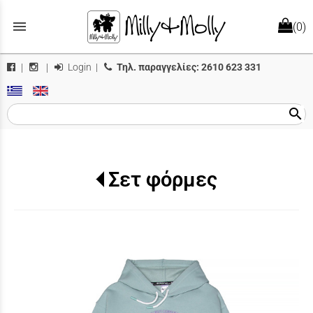
menu
(0)
Login
|
Τηλ. παραγγελίες:
2610 623 331
|
|
search
Σετ φόρμες