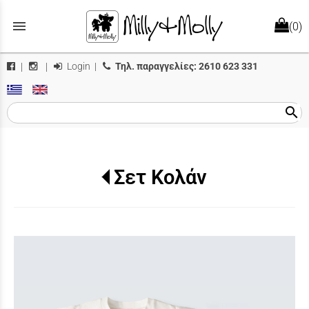
menu
(0)
Login
|
Τηλ. παραγγελίες:
2610 623 331
|
|
search
Σετ Κολάν