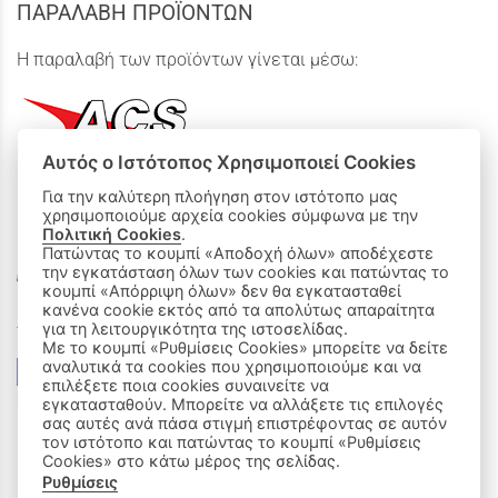
ΠΑΡΑΛΑΒΗ ΠΡΟΪΟΝΤΩΝ
Η παραλαβή των προϊόντων γίνεται μέσω:
Αυτός ο Ιστότοπος Χρησιμοποιεί Cookies
Για την καλύτερη πλοήγηση στον ιστότοπο μας
χρησιμοποιούμε αρχεία cookies σύμφωνα με την
ΟΙ ΑΓΟΡΕΣ ΜΟΥ
Πολιτική Cookies
.
Πατώντας το κουμπί «Αποδοχή όλων» αποδέχεστε
Καλάθι Αγορών
την εγκατάσταση όλων των cookies και πατώντας το
κουμπί «Απόρριψη όλων» δεν θα εγκατασταθεί
κανένα cookie εκτός από τα απολύτως απαραίτητα
Δεχόμαστε όλες τις πιστωτικές κάρτες:
για τη λειτουργικότητα της ιστοσελίδας.
Με το κουμπί «Ρυθμίσεις Cookies» μπορείτε να δείτε
αναλυτικά τα cookies που χρησιμοποιούμε και να
επιλέξετε ποια cookies συναινείτε να
εγκατασταθούν. Μπορείτε να αλλάξετε τις επιλογές
σας αυτές ανά πάσα στιγμή επιστρέφοντας σε αυτόν
τον ιστότοπο και πατώντας το κουμπί «Ρυθμίσεις
Cookies» στο κάτω μέρος της σελίδας.
Ρυθμίσεις
|
ΑΚΟΛΟΥΘΗΣΤΕ ΜΑΣ: