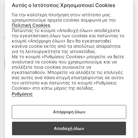
Αυτός ο Ιστότοπος Χρησιμοποιεί Cookies
Για την καλύτερη πλοήγηση στον ιστότοπο μας
χρησιμοποιούμε αρχεία cookies σύμφωνα με την
ΟΙ ΑΓΟΡΕΣ ΜΟΥ
Πολιτική Cookies
.
Πατώντας το κουμπί «Αποδοχή όλων» αποδέχεστε
την εγκατάσταση όλων των cookies και πατώντας το
Καλάθι Αγορών
κουμπί «Απόρριψη όλων» δεν θα εγκατασταθεί
κανένα cookie εκτός από τα απολύτως απαραίτητα
Δεχόμαστε όλες τις πιστωτικές κάρτες:
για τη λειτουργικότητα της ιστοσελίδας.
Με το κουμπί «Ρυθμίσεις Cookies» μπορείτε να δείτε
αναλυτικά τα cookies που χρησιμοποιούμε και να
επιλέξετε ποια cookies συναινείτε να
εγκατασταθούν. Μπορείτε να αλλάξετε τις επιλογές
σας αυτές ανά πάσα στιγμή επιστρέφοντας σε αυτόν
τον ιστότοπο και πατώντας το κουμπί «Ρυθμίσεις
Cookies» στο κάτω μέρος της σελίδας.
Ρυθμίσεις
|
ΑΚΟΛΟΥΘΗΣΤΕ ΜΑΣ:
Απόρριψη όλων
Sitemap
/
Login
Αποδοχή όλων
Copyright © 2020 - 2026 Παιδικά Ρούχα Πάτρα, Milly & Molly