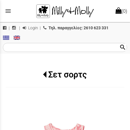
menu
(0)
Login
|
Τηλ. παραγγελίες:
2610 623 331
|
|
search
Σετ σορτς