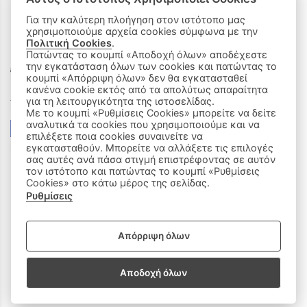
Για την καλύτερη πλοήγηση στον ιστότοπο μας
χρησιμοποιούμε αρχεία cookies σύμφωνα με την
ΟΙ ΑΓΟΡΕΣ ΜΟΥ
Πολιτική Cookies
.
Πατώντας το κουμπί «Αποδοχή όλων» αποδέχεστε
την εγκατάσταση όλων των cookies και πατώντας το
Καλάθι Αγορών
κουμπί «Απόρριψη όλων» δεν θα εγκατασταθεί
κανένα cookie εκτός από τα απολύτως απαραίτητα
Δεχόμαστε όλες τις πιστωτικές κάρτες:
για τη λειτουργικότητα της ιστοσελίδας.
Με το κουμπί «Ρυθμίσεις Cookies» μπορείτε να δείτε
αναλυτικά τα cookies που χρησιμοποιούμε και να
επιλέξετε ποια cookies συναινείτε να
εγκατασταθούν. Μπορείτε να αλλάξετε τις επιλογές
σας αυτές ανά πάσα στιγμή επιστρέφοντας σε αυτόν
τον ιστότοπο και πατώντας το κουμπί «Ρυθμίσεις
Cookies» στο κάτω μέρος της σελίδας.
Ρυθμίσεις
|
ΑΚΟΛΟΥΘΗΣΤΕ ΜΑΣ:
Απόρριψη όλων
Sitemap
/
Login
Αποδοχή όλων
Copyright © 2020 - 2026 Παιδικά Ρούχα Πάτρα, Milly & Molly