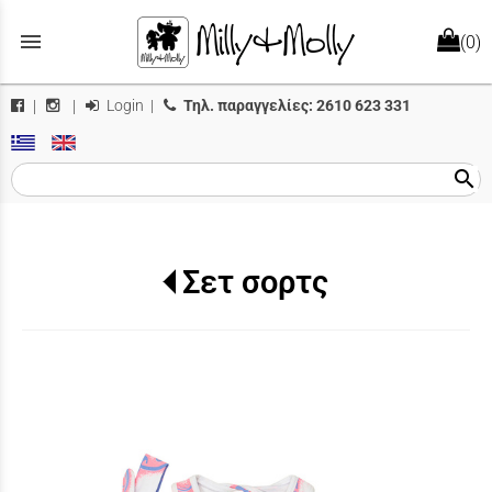
menu
(0)
Login
|
Τηλ. παραγγελίες:
2610 623 331
|
|
search
Σετ σορτς