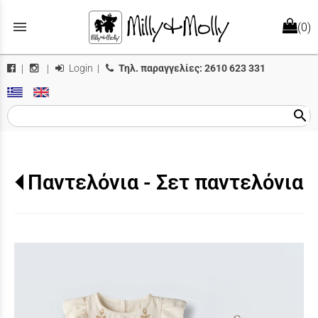
menu
(0)
Login
|
Τηλ. παραγγελίες:
2610 623 331
|
|
search
Παντελόνια - Σετ παντελόνια