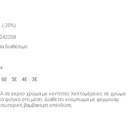
€
(-20%)
242208
α διαθέσιμο
ών
6Ε
5Ε
4Ε
3Ε
ΤΑ σε εκρού χρώμα με κεντητές λεπτομέρειες σε χρώμα
κό φιόγκο στη μέση. Διαθέτει κούμπωμα με φερμουάρ
 εσωτερική βαμβακερή επένδυση.