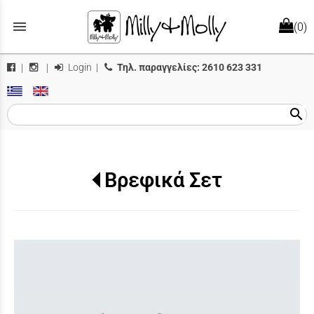
menu
(0)
Login
|
Τηλ. παραγγελίες:
2610 623 331
|
|
search
Βρεφικά Σετ