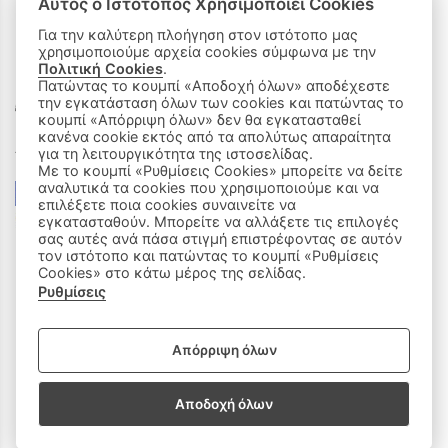
Αυτός ο Ιστότοπος Χρησιμοποιεί Cookies
Για την καλύτερη πλοήγηση στον ιστότοπο μας
χρησιμοποιούμε αρχεία cookies σύμφωνα με την
ΟΙ ΑΓΟΡΕΣ ΜΟΥ
Πολιτική Cookies
.
Πατώντας το κουμπί «Αποδοχή όλων» αποδέχεστε
την εγκατάσταση όλων των cookies και πατώντας το
Καλάθι Αγορών
κουμπί «Απόρριψη όλων» δεν θα εγκατασταθεί
κανένα cookie εκτός από τα απολύτως απαραίτητα
Δεχόμαστε όλες τις πιστωτικές κάρτες:
για τη λειτουργικότητα της ιστοσελίδας.
Με το κουμπί «Ρυθμίσεις Cookies» μπορείτε να δείτε
αναλυτικά τα cookies που χρησιμοποιούμε και να
επιλέξετε ποια cookies συναινείτε να
εγκατασταθούν. Μπορείτε να αλλάξετε τις επιλογές
σας αυτές ανά πάσα στιγμή επιστρέφοντας σε αυτόν
τον ιστότοπο και πατώντας το κουμπί «Ρυθμίσεις
Cookies» στο κάτω μέρος της σελίδας.
Ρυθμίσεις
|
ΑΚΟΛΟΥΘΗΣΤΕ ΜΑΣ:
Απόρριψη όλων
Sitemap
/
Login
Αποδοχή όλων
Copyright © 2020 - 2026 Παιδικά Ρούχα Πάτρα, Milly & Molly