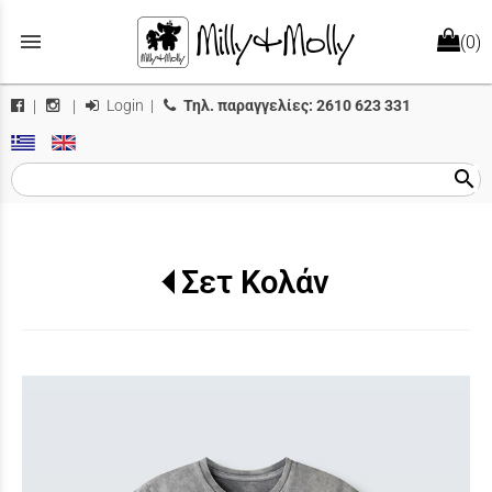
menu
(0)
Login
|
Τηλ. παραγγελίες:
2610 623 331
|
|
search
Σετ Κολάν