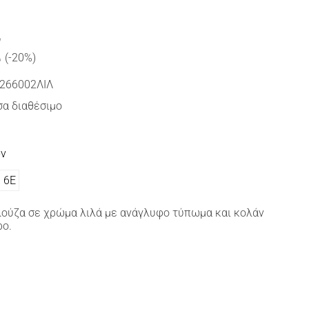
€
(-20%)
266002ΛΙΛ
α διαθέσιμο
ών
6Ε
λούζα σε χρώμα λιλά με ανάγλυφο τύπωμα και κολάν
ρο.