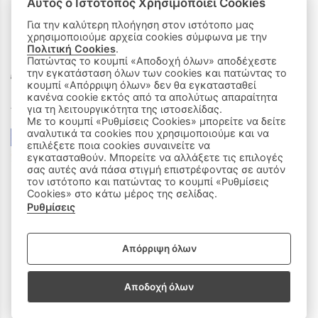
Αυτός ο Ιστότοπος Χρησιμοποιεί Cookies
Για την καλύτερη πλοήγηση στον ιστότοπο μας
χρησιμοποιούμε αρχεία cookies σύμφωνα με την
ΟΙ ΑΓΟΡΕΣ ΜΟΥ
Πολιτική Cookies
.
Πατώντας το κουμπί «Αποδοχή όλων» αποδέχεστε
την εγκατάσταση όλων των cookies και πατώντας το
Καλάθι Αγορών
κουμπί «Απόρριψη όλων» δεν θα εγκατασταθεί
κανένα cookie εκτός από τα απολύτως απαραίτητα
Δεχόμαστε όλες τις πιστωτικές κάρτες:
για τη λειτουργικότητα της ιστοσελίδας.
Με το κουμπί «Ρυθμίσεις Cookies» μπορείτε να δείτε
αναλυτικά τα cookies που χρησιμοποιούμε και να
επιλέξετε ποια cookies συναινείτε να
εγκατασταθούν. Μπορείτε να αλλάξετε τις επιλογές
σας αυτές ανά πάσα στιγμή επιστρέφοντας σε αυτόν
τον ιστότοπο και πατώντας το κουμπί «Ρυθμίσεις
Cookies» στο κάτω μέρος της σελίδας.
Ρυθμίσεις
|
ΑΚΟΛΟΥΘΗΣΤΕ ΜΑΣ:
Απόρριψη όλων
Sitemap
/
Login
Αποδοχή όλων
Copyright © 2020 - 2026 Παιδικά Ρούχα Πάτρα, Milly & Molly