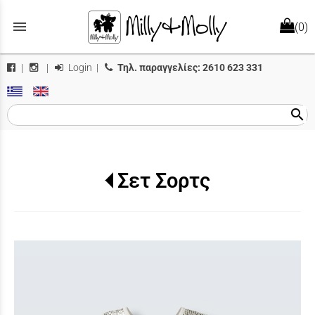
menu
(0)
Login
|
Τηλ. παραγγελίες:
2610 623 331
|
|
search
Σετ Σορτς