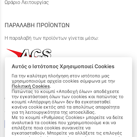
Ωράριο Λειτουργίας
ΠΑΡΑΛΑΒΗ ΠΡΟΪΟΝΤΩΝ
Η παραλαβή των προϊόντων γίνεται μέσω:
Αυτός ο Ιστότοπος Χρησιμοποιεί Cookies
Για την καλύτερη πλοήγηση στον ιστότοπο μας
χρησιμοποιούμε αρχεία cookies σύμφωνα με την
ΟΙ ΑΓΟΡΕΣ ΜΟΥ
Πολιτική Cookies
.
Πατώντας το κουμπί «Αποδοχή όλων» αποδέχεστε
Καλάθι Αγορών
την εγκατάσταση όλων των cookies και πατώντας το
κουμπί «Απόρριψη όλων» δεν θα εγκατασταθεί
κανένα cookie εκτός από τα απολύτως απαραίτητα
Δεχόμαστε όλες τις πιστωτικές κάρτες:
για τη λειτουργικότητα της ιστοσελίδας.
Με το κουμπί «Ρυθμίσεις Cookies» μπορείτε να δείτε
αναλυτικά τα cookies που χρησιμοποιούμε και να
επιλέξετε ποια cookies συναινείτε να
εγκατασταθούν. Μπορείτε να αλλάξετε τις επιλογές