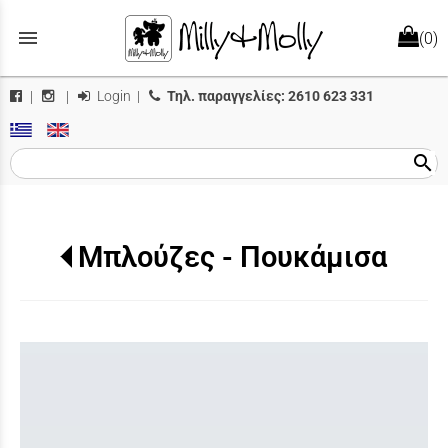
menu
(0)
Login
|
Τηλ. παραγγελίες:
2610 623 331
|
|
search
Μπλούζες - Πουκάμισα