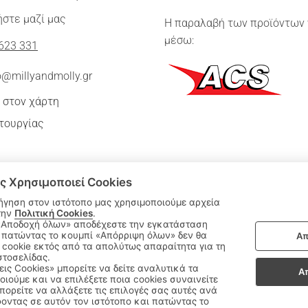
στε μαζί μας
Η παραλαβή των προϊόντων 
μέσω:
623 331
o@millyandmolly.gr
 στον χάρτη
τουργίας
ς Χρησιμοποιεί Cookies
ήγηση στον ιστότοπο μας χρησιμοποιούμε αρχεία
την
Πολιτική Cookies
.
 πατώντας το κουμπί «Απόρριψη όλων» δεν θα
Απ
|
cookie εκτός από τα απολύτως απαραίτητα για τη
ΑΚΟΛΟΥΘΗΣΤΕ ΜΑΣ:
στοσελίδας.
εις Cookies» μπορείτε να δείτε αναλυτικά τα
Α
οιούμε και να επιλέξετε ποια cookies συναινείτε
Sitemap
/
Login
ορείτε να αλλάξετε τις επιλογές σας αυτές ανά
οντας σε αυτόν τον ιστότοπο και πατώντας το