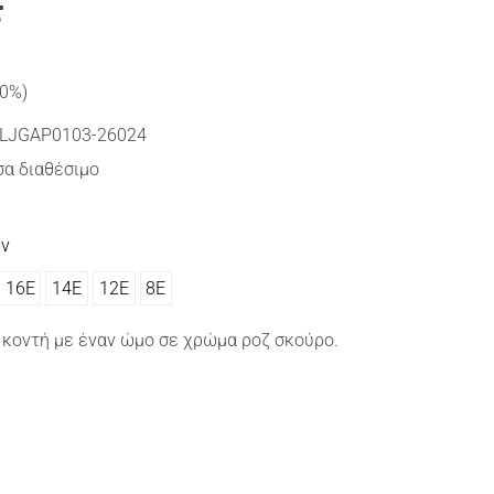
€
30%)
LJGAP0103-26024
α διαθέσιμο
ών
16Ε
14Ε
12Ε
8Ε
κοντή με έναν ώμο σε χρώμα ροζ σκούρο.