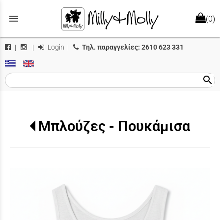
menu
(0)
Login
|
Τηλ. παραγγελίες:
2610 623 331
|
|
search
Μπλούζες - Πουκάμισα