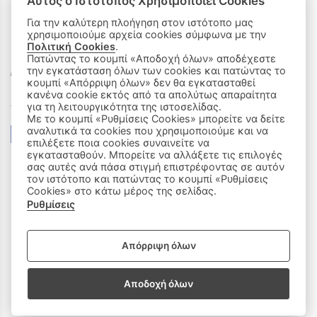
Αυτός ο Ιστότοπος Χρησιμοποιεί Cookies
Για την καλύτερη πλοήγηση στον ιστότοπο μας
χρησιμοποιούμε αρχεία cookies σύμφωνα με την
ΟΙ ΑΓΟΡΕΣ ΜΟΥ
Πολιτική Cookies
.
Πατώντας το κουμπί «Αποδοχή όλων» αποδέχεστε
Καλάθι Αγορών
την εγκατάσταση όλων των cookies και πατώντας το
κουμπί «Απόρριψη όλων» δεν θα εγκατασταθεί
κανένα cookie εκτός από τα απολύτως απαραίτητα
Δεχόμαστε όλες τις πιστωτικές κάρτες:
για τη λειτουργικότητα της ιστοσελίδας.
Με το κουμπί «Ρυθμίσεις Cookies» μπορείτε να δείτε
αναλυτικά τα cookies που χρησιμοποιούμε και να
επιλέξετε ποια cookies συναινείτε να
εγκατασταθούν. Μπορείτε να αλλάξετε τις επιλογές
σας αυτές ανά πάσα στιγμή επιστρέφοντας σε αυτόν
τον ιστότοπο και πατώντας το κουμπί «Ρυθμίσεις
Cookies» στο κάτω μέρος της σελίδας.
Ρυθμίσεις
|
ΑΚΟΛΟΥΘΗΣΤΕ ΜΑΣ:
Απόρριψη όλων
Sitemap
/
Login
Αποδοχή όλων
Copyright © 2020 - 2026 Παιδικά Ρούχα Πάτρα, Milly & Molly