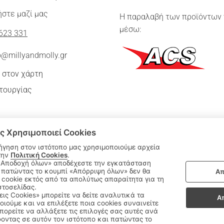
στε μαζί μας
Η παραλαβή των προϊόντων 
μέσω:
623 331
o@millyandmolly.gr
 στον χάρτη
τουργίας
ς Χρησιμοποιεί Cookies
ήγηση στον ιστότοπο μας χρησιμοποιούμε αρχεία
την
Πολιτική Cookies
.
 πατώντας το κουμπί «Απόρριψη όλων» δεν θα
Απ
|
cookie εκτός από τα απολύτως απαραίτητα για τη
ΑΚΟΛΟΥΘΗΣΤΕ ΜΑΣ:
στοσελίδας.
εις Cookies» μπορείτε να δείτε αναλυτικά τα
Α
οιούμε και να επιλέξετε ποια cookies συναινείτε
Sitemap
/
Login
ορείτε να αλλάξετε τις επιλογές σας αυτές ανά
οντας σε αυτόν τον ιστότοπο και πατώντας το