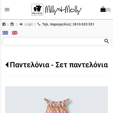
menu
(0)
Login
|
Τηλ. παραγγελίες:
2610 623 331
|
|
search
Παντελόνια - Σετ παντελόνια