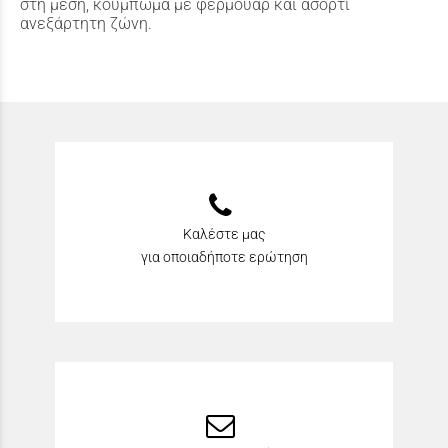
στη μέση, κούμπωμα με φερμουάρ και ασορτί
ανεξάρτητη ζώνη.
Καλέστε μας
για οποιαδήποτε ερώτηση