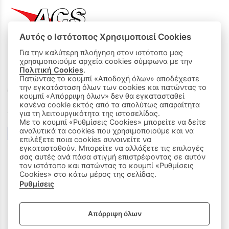
Αυτός ο Ιστότοπος Χρησιμοποιεί Cookies
Για την καλύτερη πλοήγηση στον ιστότοπο μας
χρησιμοποιούμε αρχεία cookies σύμφωνα με την
ΟΙ ΑΓΟΡΕΣ ΜΟΥ
Πολιτική Cookies
.
Πατώντας το κουμπί «Αποδοχή όλων» αποδέχεστε
την εγκατάσταση όλων των cookies και πατώντας το
Καλάθι Αγορών
κουμπί «Απόρριψη όλων» δεν θα εγκατασταθεί
κανένα cookie εκτός από τα απολύτως απαραίτητα
Δεχόμαστε όλες τις πιστωτικές κάρτες:
για τη λειτουργικότητα της ιστοσελίδας.
Με το κουμπί «Ρυθμίσεις Cookies» μπορείτε να δείτε
αναλυτικά τα cookies που χρησιμοποιούμε και να
επιλέξετε ποια cookies συναινείτε να
εγκατασταθούν. Μπορείτε να αλλάξετε τις επιλογές
σας αυτές ανά πάσα στιγμή επιστρέφοντας σε αυτόν
τον ιστότοπο και πατώντας το κουμπί «Ρυθμίσεις
Cookies» στο κάτω μέρος της σελίδας.
Ρυθμίσεις
|
ΑΚΟΛΟΥΘΗΣΤΕ ΜΑΣ:
Απόρριψη όλων
Sitemap
/
Login