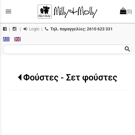
menu
(0)
Login
|
Τηλ. παραγγελίες:
2610 623 331
|
|
search
Φούστες - Σετ φούστες