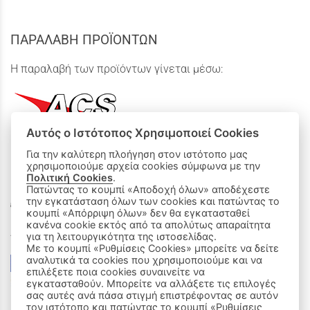
ΠΑΡΑΛΑΒΗ ΠΡΟΪΟΝΤΩΝ
Η παραλαβή των προϊόντων γίνεται μέσω:
Αυτός ο Ιστότοπος Χρησιμοποιεί Cookies
Για την καλύτερη πλοήγηση στον ιστότοπο μας
χρησιμοποιούμε αρχεία cookies σύμφωνα με την
ΟΙ ΑΓΟΡΕΣ ΜΟΥ
Πολιτική Cookies
.
Πατώντας το κουμπί «Αποδοχή όλων» αποδέχεστε
Καλάθι Αγορών
την εγκατάσταση όλων των cookies και πατώντας το
κουμπί «Απόρριψη όλων» δεν θα εγκατασταθεί
κανένα cookie εκτός από τα απολύτως απαραίτητα
Δεχόμαστε όλες τις πιστωτικές κάρτες:
για τη λειτουργικότητα της ιστοσελίδας.
Με το κουμπί «Ρυθμίσεις Cookies» μπορείτε να δείτε
αναλυτικά τα cookies που χρησιμοποιούμε και να
επιλέξετε ποια cookies συναινείτε να
εγκατασταθούν. Μπορείτε να αλλάξετε τις επιλογές
σας αυτές ανά πάσα στιγμή επιστρέφοντας σε αυτόν
τον ιστότοπο και πατώντας το κουμπί «Ρυθμίσεις