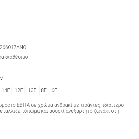
266017ΑΝΘ
α διαθέσιμο
ών
14Ε
12Ε
10Ε
8Ε
6Ε
οστό ΕΒΙΤΑ σε χρώμα ανθρακί με τιράντες, ιδιαίτερο
μεταλλιζέ τύπωμα και ασορτί ανεξάρτητο ζωνάκι στη