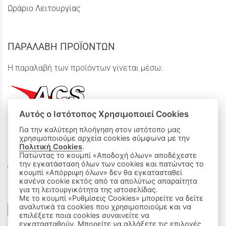
Ωράριο Λειτουργίας
ΠΑΡΑΛΑΒΗ ΠΡΟΪΟΝΤΩΝ
Η παραλαβή των προϊόντων γίνεται μέσω:
Αυτός ο Ιστότοπος Χρησιμοποιεί Cookies
Για την καλύτερη πλοήγηση στον ιστότοπο μας
χρησιμοποιούμε αρχεία cookies σύμφωνα με την
ΟΙ ΑΓΟΡΕΣ ΜΟΥ
Πολιτική Cookies
.
Πατώντας το κουμπί «Αποδοχή όλων» αποδέχεστε
την εγκατάσταση όλων των cookies και πατώντας το
Καλάθι Αγορών
κουμπί «Απόρριψη όλων» δεν θα εγκατασταθεί
κανένα cookie εκτός από τα απολύτως απαραίτητα
Δεχόμαστε όλες τις πιστωτικές κάρτες:
για τη λειτουργικότητα της ιστοσελίδας.
Με το κουμπί «Ρυθμίσεις Cookies» μπορείτε να δείτε
αναλυτικά τα cookies που χρησιμοποιούμε και να
επιλέξετε ποια cookies συναινείτε να
εγκατασταθούν. Μπορείτε να αλλάξετε τις επιλογές