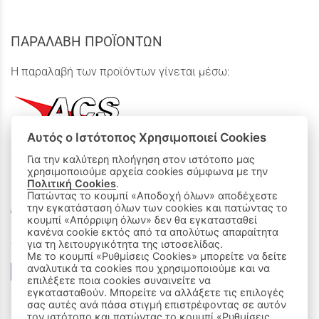
ΠΑΡΑΛΑΒΗ ΠΡΟΪΟΝΤΩΝ
Η παραλαβή των προϊόντων γίνεται μέσω:
Αυτός ο Ιστότοπος Χρησιμοποιεί Cookies
Για την καλύτερη πλοήγηση στον ιστότοπο μας
χρησιμοποιούμε αρχεία cookies σύμφωνα με την
ΟΙ ΑΓΟΡΕΣ ΜΟΥ
Πολιτική Cookies
.
Πατώντας το κουμπί «Αποδοχή όλων» αποδέχεστε
Καλάθι Αγορών
την εγκατάσταση όλων των cookies και πατώντας το
κουμπί «Απόρριψη όλων» δεν θα εγκατασταθεί
κανένα cookie εκτός από τα απολύτως απαραίτητα
Δεχόμαστε όλες τις πιστωτικές κάρτες:
για τη λειτουργικότητα της ιστοσελίδας.
Με το κουμπί «Ρυθμίσεις Cookies» μπορείτε να δείτε
αναλυτικά τα cookies που χρησιμοποιούμε και να
επιλέξετε ποια cookies συναινείτε να
εγκατασταθούν. Μπορείτε να αλλάξετε τις επιλογές
σας αυτές ανά πάσα στιγμή επιστρέφοντας σε αυτόν
τον ιστότοπο και πατώντας το κουμπί «Ρυθμίσεις