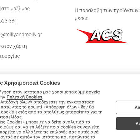
στε μαζί μας
Η παραλαβή των προϊόντων 
μέσω:
623 331
o@millyandmolly.gr
 στον χάρτη
τουργίας
ς Χρησιμοποιεί Cookies
ήγηση στον ιστότοπο μας χρησιμοποιούμε αρχεία
την
Πολιτική Cookies
.
 πατώντας το κουμπί «Απόρριψη όλων» δεν θα
Απ
|
cookie εκτός από τα απολύτως απαραίτητα για τη
ΑΚΟΛΟΥΘΗΣΤΕ ΜΑΣ:
στοσελίδας.
εις Cookies» μπορείτε να δείτε αναλυτικά τα
Α
οιούμε και να επιλέξετε ποια cookies συναινείτε
Sitemap
/
Login
ορείτε να αλλάξετε τις επιλογές σας αυτές ανά
οντας σε αυτόν τον ιστότοπο και πατώντας το