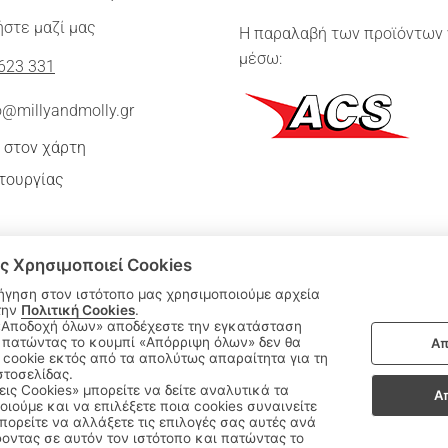
στε μαζί μας
Η παραλαβή των προϊόντων 
μέσω:
623 331
o@millyandmolly.gr
 στον χάρτη
τουργίας
ς Χρησιμοποιεί Cookies
ήγηση στον ιστότοπο μας χρησιμοποιούμε αρχεία
την
Πολιτική Cookies
.
 πατώντας το κουμπί «Απόρριψη όλων» δεν θα
Απ
|
cookie εκτός από τα απολύτως απαραίτητα για τη
ΑΚΟΛΟΥΘΗΣΤΕ ΜΑΣ:
στοσελίδας.
εις Cookies» μπορείτε να δείτε αναλυτικά τα
Α
οιούμε και να επιλέξετε ποια cookies συναινείτε
Sitemap
/
Login
ορείτε να αλλάξετε τις επιλογές σας αυτές ανά
οντας σε αυτόν τον ιστότοπο και πατώντας το