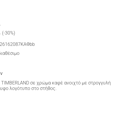
€
(-30%)
26162087ΚΑΦbb
διαθέσιμο
ών
TIMBERLAND σε χρώμα καφέ ανοιχτό με στρογγυλή
λυφο λογότυπο στο στήθος.