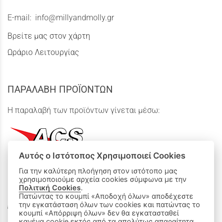
E-mail:
info@millyandmolly.gr
Βρείτε μας στον χάρτη
Ωράριο Λειτουργίας
ΠΑΡΑΛΑΒΗ ΠΡΟΪΟΝΤΩΝ
Η παραλαβή των προϊόντων γίνεται μέσω:
Αυτός ο Ιστότοπος Χρησιμοποιεί Cookies
Για την καλύτερη πλοήγηση στον ιστότοπο μας
χρησιμοποιούμε αρχεία cookies σύμφωνα με την
ΟΙ ΑΓΟΡΕΣ ΜΟΥ
Πολιτική Cookies
.
Πατώντας το κουμπί «Αποδοχή όλων» αποδέχεστε
την εγκατάσταση όλων των cookies και πατώντας το
Καλάθι Αγορών
κουμπί «Απόρριψη όλων» δεν θα εγκατασταθεί
κανένα cookie εκτός από τα απολύτως απαραίτητα