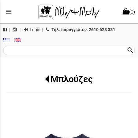
menu
(0)
Login
|
Τηλ. παραγγελίες:
2610 623 331
|
|
search
Μπλούζες