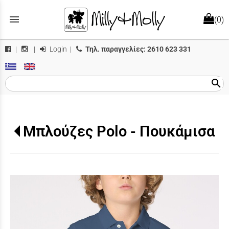
menu
(0)
Login
|
Τηλ. παραγγελίες:
2610 623 331
|
|
search
Μπλούζες Polo - Πουκάμισα