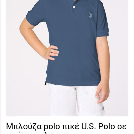
Μπλούζα polo πικέ U.S. Polo σε