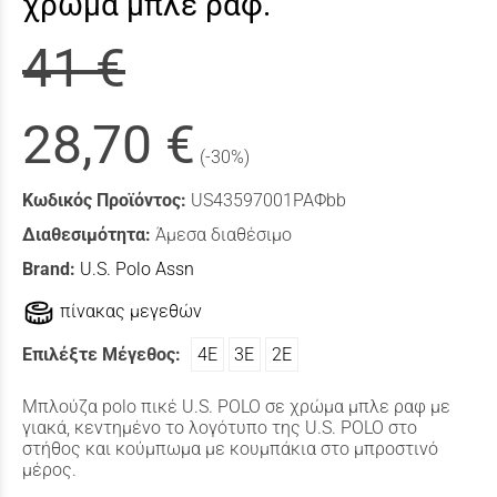
χρώμα μπλε ραφ.
41 €
28,70 €
(-30%)
Κωδικός Προϊόντος:
US43597001ΡΑΦbb
Διαθεσιμότητα:
Άμεσα διαθέσιμο
Brand:
U.S. Polo Assn
πίνακας μεγεθών
Επιλέξτε Μέγεθος:
4Ε
3Ε
2Ε
Μπλούζα polo πικέ U.S. POLO σε χρώμα μπλε ραφ με
γιακά, κεντημένο το λογότυπο της U.S. POLO στο
στήθος και κούμπωμα με κουμπάκια στο μπροστινό
μέρος.