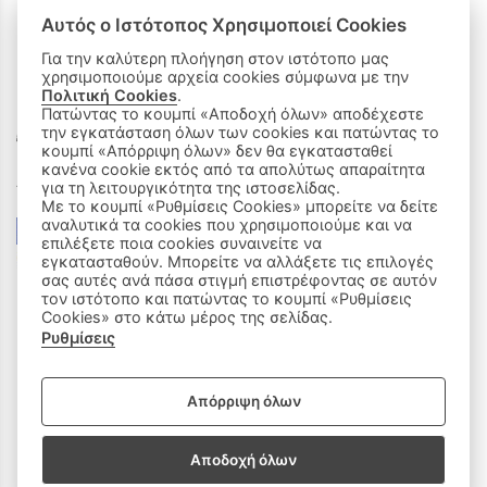
Αυτός ο Ιστότοπος Χρησιμοποιεί Cookies
Για την καλύτερη πλοήγηση στον ιστότοπο μας
χρησιμοποιούμε αρχεία cookies σύμφωνα με την
ΟΙ ΑΓΟΡΕΣ ΜΟΥ
Πολιτική Cookies
.
Πατώντας το κουμπί «Αποδοχή όλων» αποδέχεστε
την εγκατάσταση όλων των cookies και πατώντας το
Καλάθι Αγορών
κουμπί «Απόρριψη όλων» δεν θα εγκατασταθεί
κανένα cookie εκτός από τα απολύτως απαραίτητα
Δεχόμαστε όλες τις πιστωτικές κάρτες:
για τη λειτουργικότητα της ιστοσελίδας.
Με το κουμπί «Ρυθμίσεις Cookies» μπορείτε να δείτε
αναλυτικά τα cookies που χρησιμοποιούμε και να
επιλέξετε ποια cookies συναινείτε να
εγκατασταθούν. Μπορείτε να αλλάξετε τις επιλογές
σας αυτές ανά πάσα στιγμή επιστρέφοντας σε αυτόν
τον ιστότοπο και πατώντας το κουμπί «Ρυθμίσεις
Cookies» στο κάτω μέρος της σελίδας.
Ρυθμίσεις
|
ΑΚΟΛΟΥΘΗΣΤΕ ΜΑΣ:
Απόρριψη όλων
Sitemap
/
Login
Αποδοχή όλων