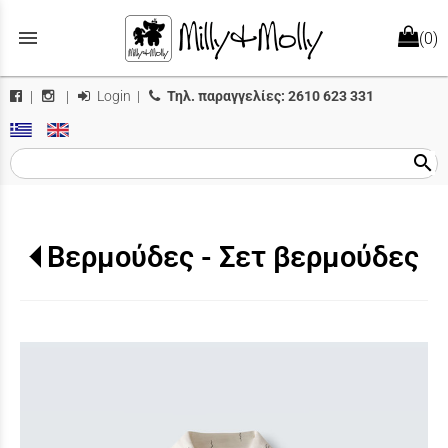
menu
(0)
Login
|
Τηλ. παραγγελίες:
2610 623 331
|
|
search
Βερμούδες - Σετ βερμούδες