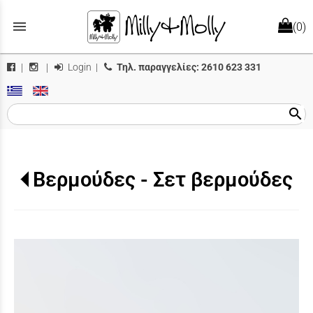
menu
(0)
Login
|
Τηλ. παραγγελίες:
2610 623 331
|
|
search
Βερμούδες - Σετ βερμούδες