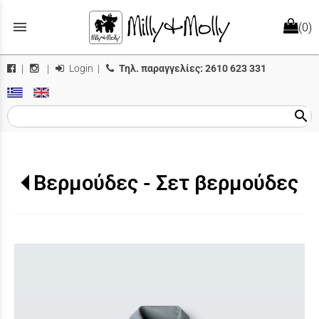
menu
(0)
Login
|
Τηλ. παραγγελίες:
2610 623 331
|
|
search
Βερμούδες - Σετ βερμούδες