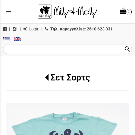
menu
(0)
Login
|
Τηλ. παραγγελίες:
2610 623 331
|
|
search
Σετ Σορτς