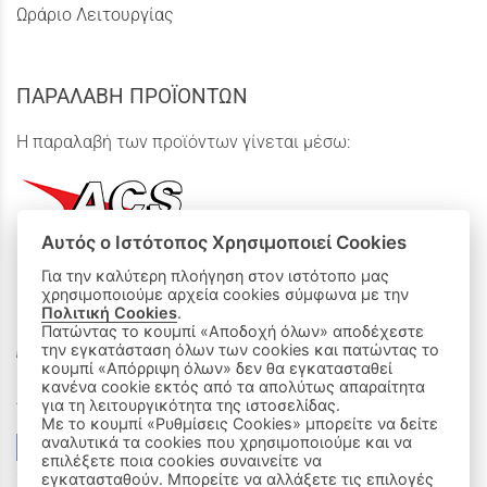
Ωράριο Λειτουργίας
ΠΑΡΑΛΑΒΗ ΠΡΟΪΟΝΤΩΝ
Η παραλαβή των προϊόντων γίνεται μέσω:
Αυτός ο Ιστότοπος Χρησιμοποιεί Cookies
Για την καλύτερη πλοήγηση στον ιστότοπο μας
χρησιμοποιούμε αρχεία cookies σύμφωνα με την
ΟΙ ΑΓΟΡΕΣ ΜΟΥ
Πολιτική Cookies
.
Πατώντας το κουμπί «Αποδοχή όλων» αποδέχεστε
Καλάθι Αγορών
την εγκατάσταση όλων των cookies και πατώντας το
κουμπί «Απόρριψη όλων» δεν θα εγκατασταθεί
κανένα cookie εκτός από τα απολύτως απαραίτητα
Δεχόμαστε όλες τις πιστωτικές κάρτες:
για τη λειτουργικότητα της ιστοσελίδας.
Με το κουμπί «Ρυθμίσεις Cookies» μπορείτε να δείτε
αναλυτικά τα cookies που χρησιμοποιούμε και να
επιλέξετε ποια cookies συναινείτε να
εγκατασταθούν. Μπορείτε να αλλάξετε τις επιλογές