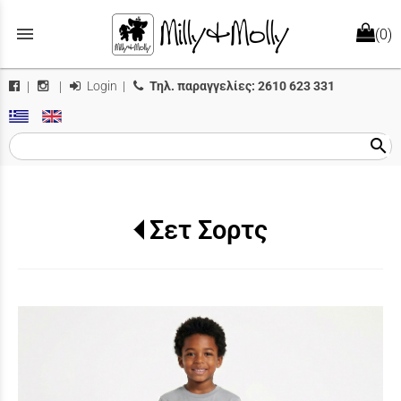
menu
(0)
Login
|
Τηλ. παραγγελίες:
2610 623 331
|
|
search
Σετ Σορτς