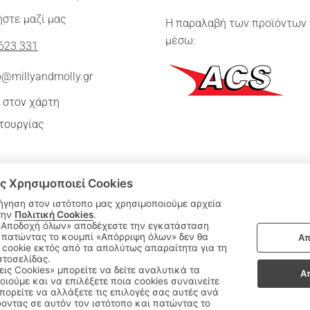
στε μαζί μας
Η παραλαβή των προϊόντων 
μέσω:
623 331
o@millyandmolly.gr
 στον χάρτη
τουργίας
ς Χρησιμοποιεί Cookies
ήγηση στον ιστότοπο μας χρησιμοποιούμε αρχεία
την
Πολιτική Cookies
.
 πατώντας το κουμπί «Απόρριψη όλων» δεν θα
Απ
|
cookie εκτός από τα απολύτως απαραίτητα για τη
ΑΚΟΛΟΥΘΗΣΤΕ ΜΑΣ:
στοσελίδας.
εις Cookies» μπορείτε να δείτε αναλυτικά τα
Α
οιούμε και να επιλέξετε ποια cookies συναινείτε
Sitemap
/
Login
ορείτε να αλλάξετε τις επιλογές σας αυτές ανά
οντας σε αυτόν τον ιστότοπο και πατώντας το